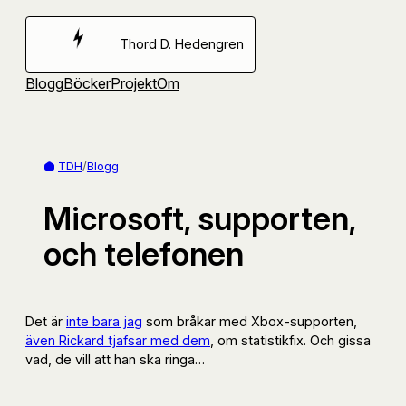
Hoppa
till
Thord D. Hedengren
innehåll
Blogg
Böcker
Projekt
Om
TDH
/
Blogg
Microsoft, supporten,
och telefonen
Det är
inte bara jag
som bråkar med Xbox-supporten,
även Rickard tjafsar med dem
, om statistikfix. Och gissa
vad, de vill att han ska ringa…