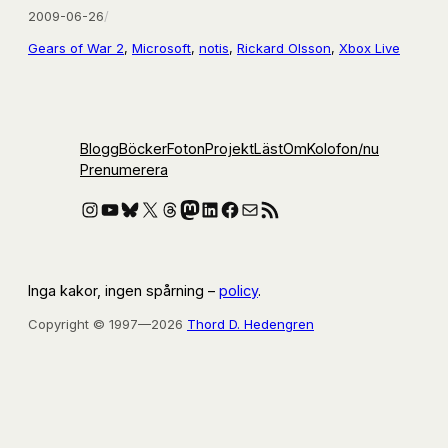
2009-06-26
/
Gears of War 2
, 
Microsoft
, 
notis
, 
Rickard Olsson
, 
Xbox Live
Blogg
Böcker
Foton
Projekt
Läst
Om
Kolofon
/nu
Prenumerera
Instagram
YouTube
Bluesky
X
Threads
Mastodon
LinkedIn
Facebook
E-post
RSS-flöde
Inga kakor, ingen spårning –
policy
.
Copyright © 1997—2026
Thord D. Hedengren