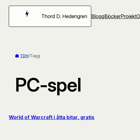
Hoppa
till
Thord D. Hedengren
Blogg
Böcker
Projekt
innehåll
TDH
/
Tagg
PC-spel
World of Warcraft i åtta bitar, gratis