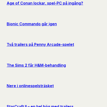
Age of Conan lockar, spel-PC på ingång?
Bionic Commando går igen
Två trailers på Penny Arcade-spelet
The Sims 2 får H&M-behandling
Nere i onlinespelsträsket
StarCraft II – en hel hög med trailers