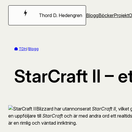
Hoppa
till
Thord D. Hedengren
Blogg
Böcker
Projekt
innehåll
TDH
/
Blogg
StarCraft II – e
Blizzard har utannonserat
StarCraft II
, vilket
en uppföljare till
StarCraft
och är med andra ord ett realtids
är en rimlig och väntad inriktning.