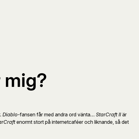
ör mig?
r.
Diablo
-fansen får med andra ord vänta…
StarCraft II
är
arCraft
enormt stort på internetcaféer och liknande, så det