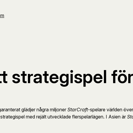
Om
tt strategispel f
 garanterat glädjer några miljoner
StarCraft
-spelare världen öve
strategispel med rejält utvecklade flerspelarlägen. I Asien är
St