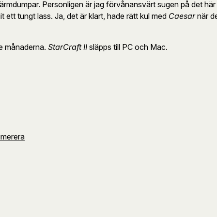
skärmdumpar. Personligen är jag förvånansvärt sugen på det här P
t ett tungt lass. Ja, det är klart, hade rätt kul med
Caesar
när d
de månaderna.
StarCraft II
släpps till PC och Mac.
umerera