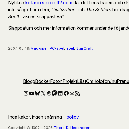
Nyfikna
kollar in starcraft2.com
där det finns trailers och 
inte så gott om dem,
Civilization
och
The Settlers
har dragi
South
räknas knappast va?
Släppdatum och mer information kommer under de följan
2007-05-19
/
Mac-spel
, 
PC-spel
, 
spel
, 
StarCraft II
Blogg
Böcker
Foton
Projekt
Läst
Om
Kolofon
/nu
Pren
Instagram
YouTube
Bluesky
X
Threads
Mastodon
LinkedIn
Facebook
E-post
RSS-flöde
Inga kakor, ingen spårning –
policy
.
Copyright © 1997—2026
Thord D. Hedengren