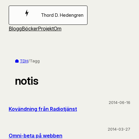
Hoppa
till
Thord D. Hedengren
innehåll
Blogg
Böcker
Projekt
Om
TDH
/
Tagg
notis
2014-06-16
Kovändning från Radiotjänst
2014-03-27
Omni-beta på webben