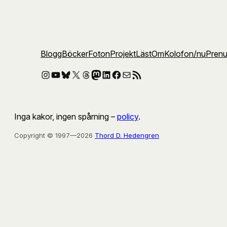
Blogg
Böcker
Foton
Projekt
Läst
Om
Kolofon
/nu
Pren
Instagram
YouTube
Bluesky
X
Threads
Mastodon
LinkedIn
Facebook
E-post
RSS-flöde
Inga kakor, ingen spårning –
policy
.
Copyright © 1997—2026
Thord D. Hedengren