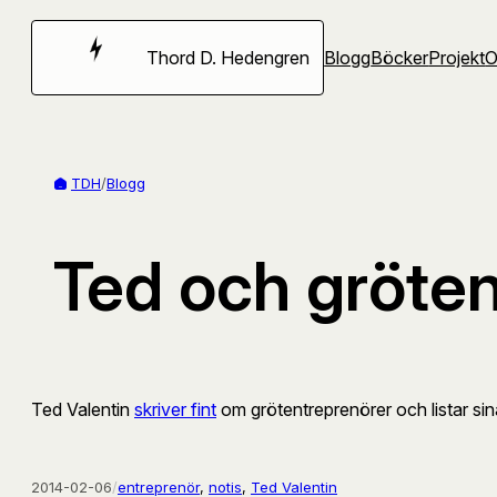
Hoppa
till
Thord D. Hedengren
Blogg
Böcker
Projekt
innehåll
TDH
/
Blogg
Ted och gröte
Ted Valentin
skriver fint
om grötentreprenörer och listar sin
2014-02-06
/
entreprenör
, 
notis
, 
Ted Valentin