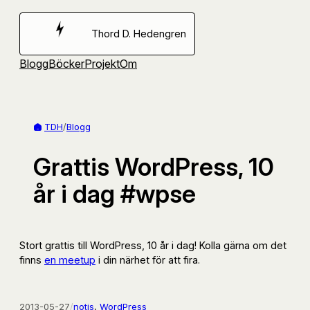
Hoppa
till
Thord D. Hedengren
innehåll
Blogg
Böcker
Projekt
Om
TDH
/
Blogg
Grattis WordPress, 10
år i dag #wpse
Stort grattis till WordPress, 10 år i dag! Kolla gärna om det
finns
en meetup
i din närhet för att fira.
2013-05-27
/
notis
, 
WordPress