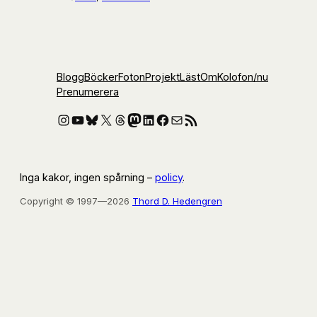
Blogg
Böcker
Foton
Projekt
Läst
Om
Kolofon
/nu
Prenumerera
Instagram
YouTube
Bluesky
X
Threads
Mastodon
LinkedIn
Facebook
E-post
RSS-flöde
Inga kakor, ingen spårning –
policy
.
Copyright © 1997—2026
Thord D. Hedengren