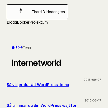
Hoppa
till
Thord D. Hedengren
innehåll
Blogg
Böcker
Projekt
Om
TDH
/
Tagg
Internetworld
2015-09-07
Så väljer du rätt WordPress-tema
2015-06-17
Så trimmar du din WordPress-sajt för