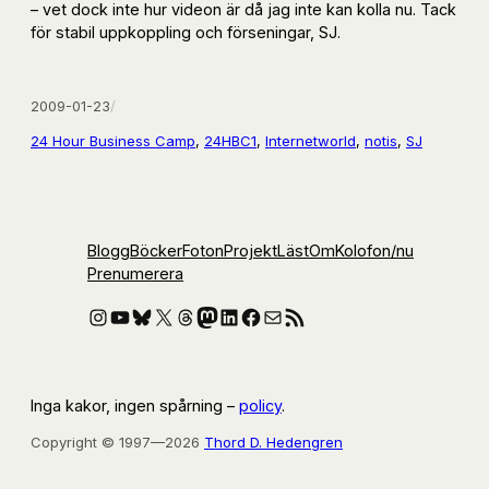
– vet dock inte hur videon är då jag inte kan kolla nu. Tack
för stabil uppkoppling och förseningar, SJ.
2009-01-23
/
24 Hour Business Camp
, 
24HBC1
, 
Internetworld
, 
notis
, 
SJ
Blogg
Böcker
Foton
Projekt
Läst
Om
Kolofon
/nu
Prenumerera
Instagram
YouTube
Bluesky
X
Threads
Mastodon
LinkedIn
Facebook
E-post
RSS-flöde
Inga kakor, ingen spårning –
policy
.
Copyright © 1997—2026
Thord D. Hedengren