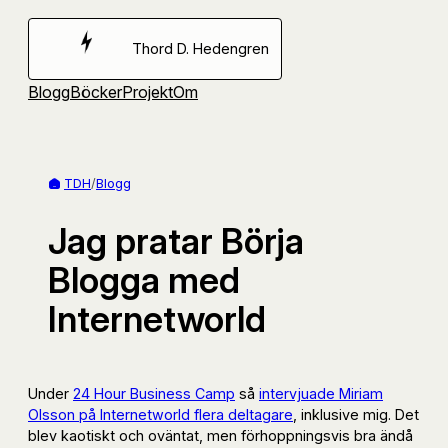
Hoppa
till
Thord D. Hedengren
innehåll
Blogg
Böcker
Projekt
Om
TDH
/
Blogg
Jag pratar Börja
Blogga med
Internetworld
Under
24 Hour Business Camp
så
intervjuade Miriam
Olsson på Internetworld flera deltagare
, inklusive mig. Det
blev kaotiskt och oväntat, men förhoppningsvis bra ändå