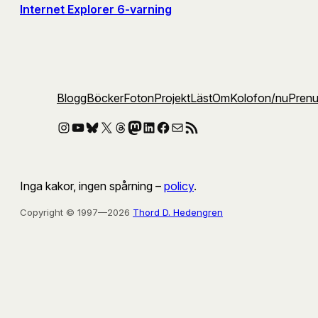
Internet Explorer 6-varning
Blogg
Böcker
Foton
Projekt
Läst
Om
Kolofon
/nu
Pren
Instagram
YouTube
Bluesky
X
Threads
Mastodon
LinkedIn
Facebook
E-post
RSS-flöde
Inga kakor, ingen spårning –
policy
.
Copyright © 1997—2026
Thord D. Hedengren