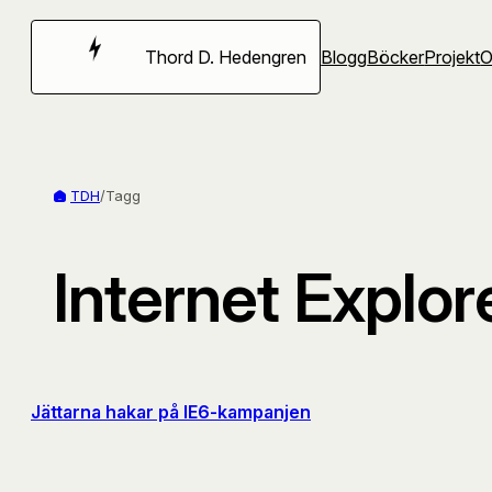
Hoppa
till
Thord D. Hedengren
Blogg
Böcker
Projekt
innehåll
TDH
/
Tagg
Internet Explor
Jättarna hakar på IE6-kampanjen