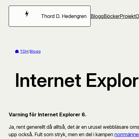
Hoppa
till
Thord D. Hedengren
Blogg
Böcker
Projekt
innehåll
TDH
/
Blogg
Internet Explo
Varning för Internet Explorer 6.
Ja, rent generellt då alltså, det är en urusel webbläsare oms
upp också. Fult som stryk, men en del i kampen
norrmänne