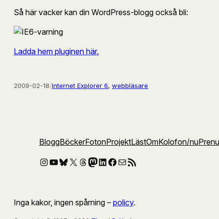
Så här vacker kan din WordPress-blogg också bli:
Ladda hem pluginen här.
2009-02-18
/
Internet Explorer 6
, 
webbläsare
Blogg
Böcker
Foton
Projekt
Läst
Om
Kolofon
/nu
Pren
Instagram
YouTube
Bluesky
X
Threads
Mastodon
LinkedIn
Facebook
E-post
RSS-flöde
Inga kakor, ingen spårning –
policy
.