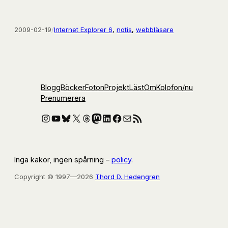
2009-02-19
/
Internet Explorer 6
, 
notis
, 
webbläsare
Blogg
Böcker
Foton
Projekt
Läst
Om
Kolofon
/nu
Prenumerera
Instagram
YouTube
Bluesky
X
Threads
Mastodon
LinkedIn
Facebook
E-post
RSS-flöde
Inga kakor, ingen spårning –
policy
.
Copyright © 1997—2026
Thord D. Hedengren