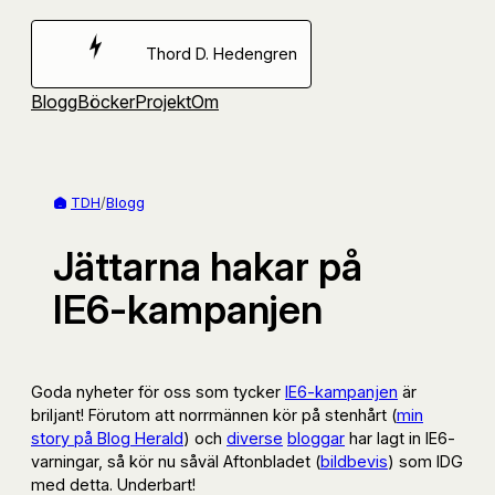
Hoppa
till
Thord D. Hedengren
innehåll
Blogg
Böcker
Projekt
Om
TDH
/
Blogg
Jättarna hakar på
IE6-kampanjen
Goda nyheter för oss som tycker
IE6-kampanjen
är
briljant! Förutom att norrmännen kör på stenhårt (
min
story på Blog Herald
) och
diverse
bloggar
har lagt in IE6-
varningar, så kör nu såväl Aftonbladet (
bildbevis
) som IDG
med detta. Underbart!