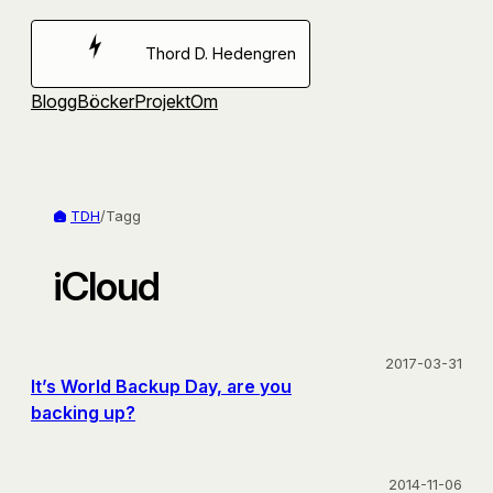
Hoppa
till
Thord D. Hedengren
innehåll
Blogg
Böcker
Projekt
Om
TDH
/
Tagg
iCloud
2017-03-31
It’s World Backup Day, are you
backing up?
2014-11-06