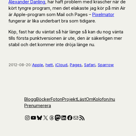
Alexander Danling
, har haft problem med krascher när de
kört tyngre program, men det elakaste jag kör på min Air
är Apple-program som Mail och Pages –
Pixelmator
fungerar är lika underbart bra som tidigare.
Köp, fast har du väntat så här länge så kan du nog vänta
tills första punktversionen är ute, den är säkerligen mer
stabil och det kommer inte dröja länge nu.
2012-08-20
/
Apple
, 
hett
, 
iCloud
, 
Pages
, 
Safari
, 
Sparrow
Blogg
Böcker
Foton
Projekt
Läst
Om
Kolofon
/nu
Prenumerera
Instagram
YouTube
Bluesky
X
Threads
Mastodon
LinkedIn
Facebook
E-post
RSS-flöde