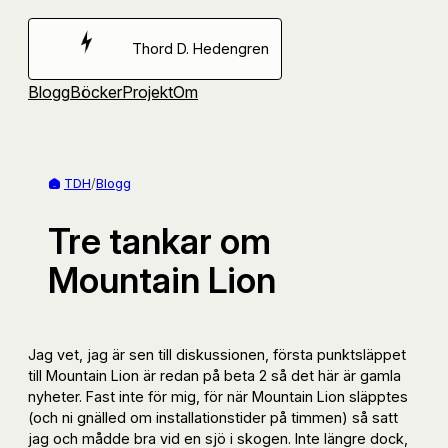
Hoppa
till
Thord D. Hedengren
innehåll
Blogg
Böcker
Projekt
Om
TDH
/
Blogg
Tre tankar om
Mountain Lion
Jag vet, jag är sen till diskussionen, första punktsläppet
till Mountain Lion är redan på beta 2 så det här är gamla
nyheter. Fast inte för mig, för när Mountain Lion släpptes
(och ni gnälled om installationstider på timmen) så satt
jag och mådde bra vid en sjö i skogen. Inte längre dock,