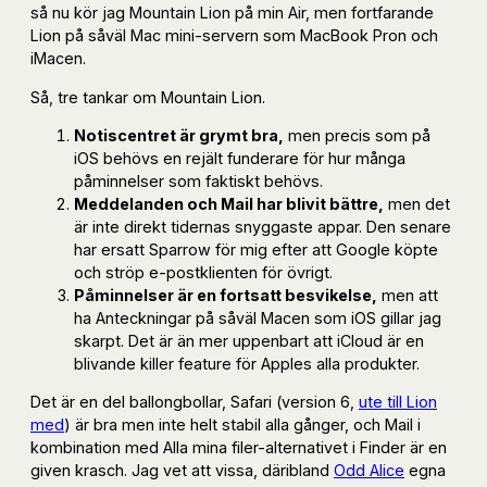
så nu kör jag Mountain Lion på min Air, men fortfarande
Lion på såväl Mac mini-servern som MacBook Pron och
iMacen.
Så, tre tankar om Mountain Lion.
Notiscentret är grymt bra,
men precis som på
iOS behövs en rejält funderare för hur många
påminnelser som faktiskt behövs.
Meddelanden och Mail har blivit bättre,
men det
är inte direkt tidernas snyggaste appar. Den senare
har ersatt Sparrow för mig efter att Google köpte
och ströp e-postklienten för övrigt.
Påminnelser är en fortsatt besvikelse,
men att
ha Anteckningar på såväl Macen som iOS gillar jag
skarpt. Det är än mer uppenbart att iCloud är en
blivande killer feature för Apples alla produkter.
Det är en del ballongbollar, Safari (version 6,
ute till Lion
med
) är bra men inte helt stabil alla gånger, och Mail i
kombination med Alla mina filer-alternativet i Finder är en
given krasch. Jag vet att vissa, däribland
Odd Alice
egna