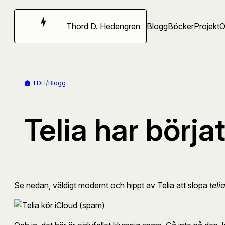
Hoppa
till
Thord D. Hedengren
Blogg
Böcker
Projekt
innehåll
TDH
/
Blogg
Telia har börj
Se nedan, väldigt modernt och hippt av Telia att slopa
teli