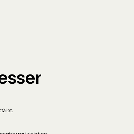
resser
tället.