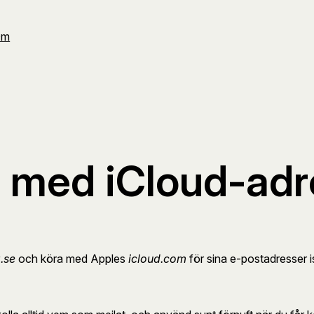
Om
at med iCloud-ad
a.se
och köra med Apples
icloud.com
för sina e-postadresser is