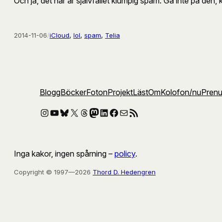
Och ja, det här är självfallet klumpig spam. Gå inte på den, 
2014-11-06
/
iCloud
, 
lol
, 
spam
, 
Telia
Blogg
Böcker
Foton
Projekt
Läst
Om
Kolofon
/nu
Pren
Instagram
YouTube
Bluesky
X
Threads
Mastodon
LinkedIn
Facebook
E-post
RSS-flöde
Inga kakor, ingen spårning –
policy
.
Copyright © 1997—2026
Thord D. Hedengren