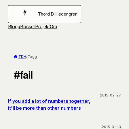
Hoppa
till
Thord D. Hedengren
innehåll
Blogg
Böcker
Projekt
Om
TDH
/
Tagg
#fail
2015-02-27
If you add a lot of numbers together,
it'll be more than other numbers
2015-01-13