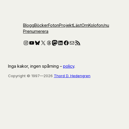
Blogg
Böcker
Foton
Projekt
Läst
Om
Kolofon
/nu
Prenumerera
Instagram
YouTube
Bluesky
X
Threads
Mastodon
LinkedIn
Facebook
E-post
RSS-flöde
Inga kakor, ingen spårning –
policy
.
Copyright © 1997—2026
Thord D. Hedengren