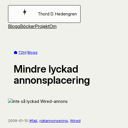
Hoppa
till
Thord D. Hedengren
innehåll
Blogg
Böcker
Projekt
Om
TDH
/
Blogg
Mindre lyckad
annonsplacering
2009-01-15
/
#fail
, 
nätannonsering
, 
Wired