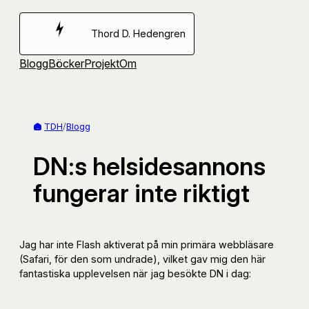
Hoppa
till
Thord D. Hedengren
innehåll
Blogg
Böcker
Projekt
Om
TDH
/
Blogg
DN:s helsidesannons
fungerar inte riktigt
Jag har inte Flash aktiverat på min primära webbläsare
(Safari, för den som undrade), vilket gav mig den här
fantastiska upplevelsen när jag besökte DN i dag: