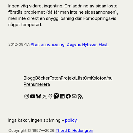
Ingen väg vidare, ingenting. Omladdning av sidan löste
förstås problemet (då får man inte helsidesannonsen),
men inte direkt en snygg lösning där. Förhoppningsvis
något temporärt.
2012-09-17
/
#fail
, 
annonsering
, 
Dagens Nyheter
, 
Flash
Blogg
Böcker
Foton
Projekt
Läst
Om
Kolofon
/nu
Prenumerera
Instagram
YouTube
Bluesky
X
Threads
Mastodon
LinkedIn
Facebook
E-post
RSS-flöde
Inga kakor, ingen spårning –
policy
.
Copyright © 1997—2026
Thord D. Hedengren