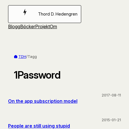
Hoppa
till
Thord D. Hedengren
innehåll
Blogg
Böcker
Projekt
Om
TDH
/
Tagg
1Password
2017-08-11
On the app subscription model
2015-01-21
People are still using stupid