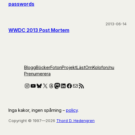
passwords
2013-06-14
WWDC 2013 Post Mortem
Blogg
Böcker
Foton
Projekt
Läst
Om
Kolofon
/nu
Prenumerera
Instagram
YouTube
Bluesky
X
Threads
Mastodon
LinkedIn
Facebook
E-post
RSS-flöde
Inga kakor, ingen spårning –
policy
.
Copyright © 1997—2026
Thord D. Hedengren