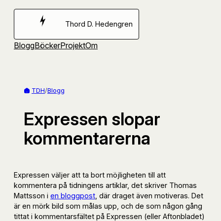
Hoppa
till
Thord D. Hedengren
innehåll
Blogg
Böcker
Projekt
Om
TDH
/
Blogg
Expressen slopar
kommentarerna
Expressen väljer att ta bort möjligheten till att
kommentera på tidningens artiklar, det skriver Thomas
Mattsson i
en bloggpost
, där draget även motiveras. Det
är en mörk bild som målas upp, och de som någon gång
tittat i kommentarsfältet på Expressen (eller Aftonbladet)