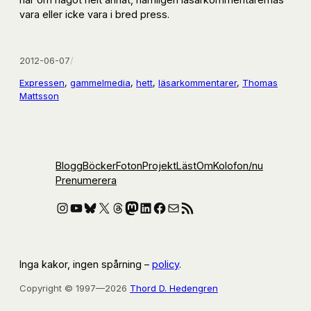
vara eller icke vara i bred press.
2012-06-07
/
Expressen
, 
gammelmedia
, 
hett
, 
läsarkommentarer
, 
Thomas
Mattsson
Blogg
Böcker
Foton
Projekt
Läst
Om
Kolofon
/nu
Prenumerera
Instagram
YouTube
Bluesky
X
Threads
Mastodon
LinkedIn
Facebook
E-post
RSS-flöde
Inga kakor, ingen spårning –
policy
.
Copyright © 1997—2026
Thord D. Hedengren