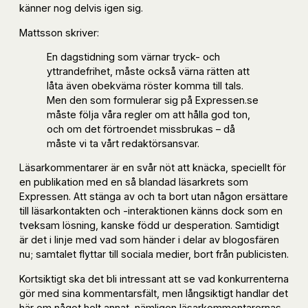
känner nog delvis igen sig.
Mattsson skriver:
En dagstidning som värnar tryck- och
yttrandefrihet, måste också värna rätten att
låta även obekväma röster komma till tals.
Men den som formulerar sig på Expressen.se
måste följa våra regler om att hålla god ton,
och om det förtroendet missbrukas – då
måste vi ta vårt redaktörsansvar.
Läsarkommentarer är en svår nöt att knäcka, speciellt för
en publikation med en så blandad läsarkrets som
Expressen. Att stänga av och ta bort utan någon ersättare
till läsarkontakten och -interaktionen känns dock som en
tveksam lösning, kanske född ur desperation. Samtidigt
är det i linje med vad som händer i delar av blogosfären
nu; samtalet flyttar till sociala medier, bort från publicisten.
Kortsiktigt ska det bli intressant att se vad konkurrenterna
gör med sina kommentarsfält, men långsiktigt handlar det
här om något helt annat, nämligen läsarkommentarernas