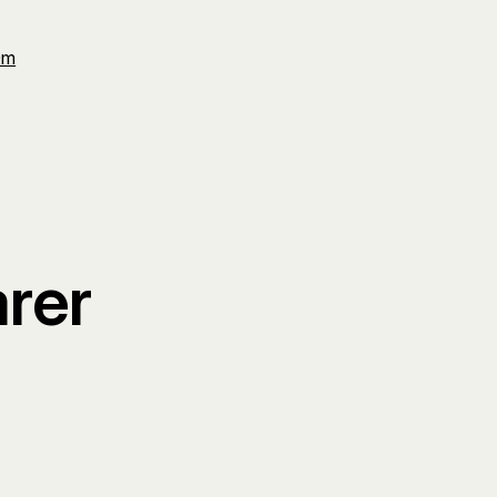
Om
rer