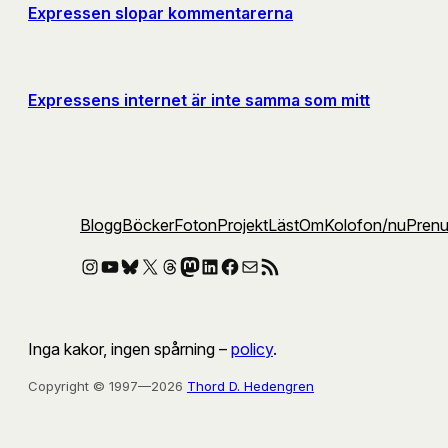
Expressen slopar kommentarerna
Expressens internet är inte samma som mitt
Blogg
Böcker
Foton
Projekt
Läst
Om
Kolofon
/nu
Pren
Instagram
YouTube
Bluesky
X
Threads
Mastodon
LinkedIn
Facebook
E-post
RSS-flöde
Inga kakor, ingen spårning –
policy
.
Copyright © 1997—2026
Thord D. Hedengren