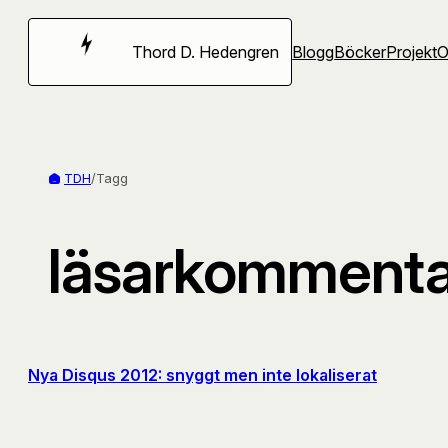
Hoppa
till
Thord D. Hedengren
Blogg
Böcker
Projekt
innehåll
TDH
/
Tagg
läsarkommenta
Nya Disqus 2012: snyggt men inte lokaliserat