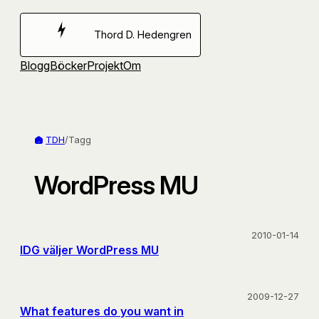
Hoppa
till
Thord D. Hedengren
innehåll
Blogg
Böcker
Projekt
Om
TDH
/
Tagg
WordPress MU
2010-01-14
IDG väljer WordPress MU
2009-12-27
What features do you want in