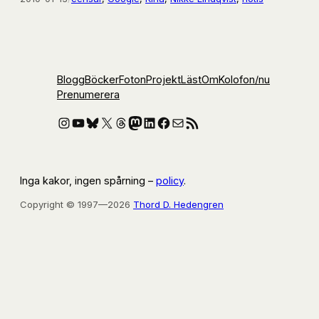
Blogg
Böcker
Foton
Projekt
Läst
Om
Kolofon
/nu
Prenumerera
Instagram
YouTube
Bluesky
X
Threads
Mastodon
LinkedIn
Facebook
E-post
RSS-flöde
Inga kakor, ingen spårning –
policy
.
Copyright © 1997—2026
Thord D. Hedengren