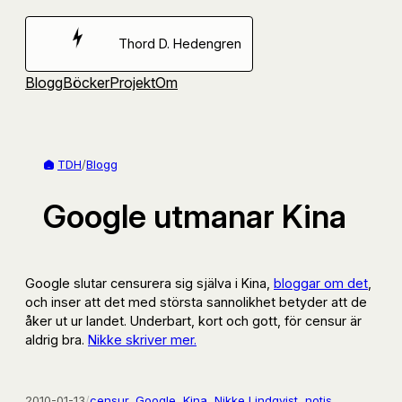
Hoppa
till
Thord D. Hedengren
innehåll
Blogg
Böcker
Projekt
Om
TDH
/
Blogg
Google utmanar Kina
Google slutar censurera sig själva i Kina,
bloggar om det
,
och inser att det med största sannolikhet betyder att de
åker ut ur landet. Underbart, kort och gott, för censur är
aldrig bra.
Nikke skriver mer.
2010-01-13
/
censur
, 
Google
, 
Kina
, 
Nikke Lindqvist
, 
notis