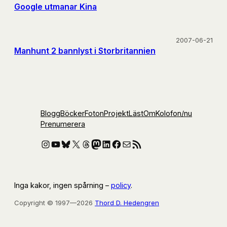
Google utmanar Kina
2007-06-21
Manhunt 2 bannlyst i Storbritannien
Blogg
Böcker
Foton
Projekt
Läst
Om
Kolofon
/nu
Prenumerera
Instagram
YouTube
Bluesky
X
Threads
Mastodon
LinkedIn
Facebook
E-post
RSS-flöde
Inga kakor, ingen spårning –
policy
.
Copyright © 1997—2026
Thord D. Hedengren