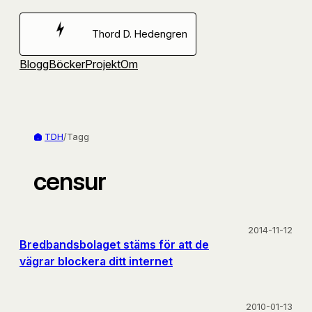
Hoppa
till
Thord D. Hedengren
innehåll
Blogg
Böcker
Projekt
Om
TDH
/
Tagg
censur
2014-11-12
Bredbandsbolaget stäms för att de
vägrar blockera ditt internet
2010-01-13