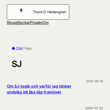
Hoppa
till
Thord D. Hedengren
innehåll
Blogg
Böcker
Projekt
Om
TDH
/
Tagg
SJ
2012-08-19
Om SJ-logik och varför jag tänker
undvika att åka tåg framöver
2009-01-23