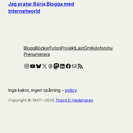
Jag pratar Börja Blogga med
Internetworld
Blogg
Böcker
Foton
Projekt
Läst
Om
Kolofon
/nu
Prenumerera
Instagram
YouTube
Bluesky
X
Threads
Mastodon
LinkedIn
Facebook
E-post
RSS-flöde
Inga kakor, ingen spårning –
policy
.
Copyright © 1997—2026
Thord D. Hedengren