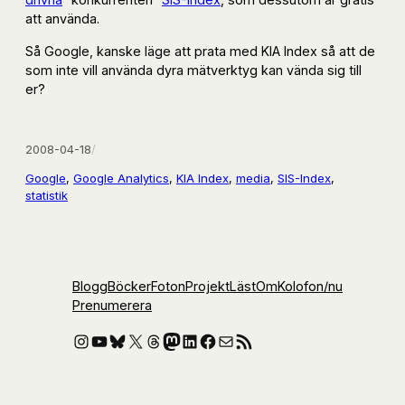
att använda.
Så Google, kanske läge att prata med KIA Index så att de
som inte vill använda dyra mätverktyg kan vända sig till
er?
2008-04-18
/
Google
, 
Google Analytics
, 
KIA Index
, 
media
, 
SIS-Index
, 
statistik
Blogg
Böcker
Foton
Projekt
Läst
Om
Kolofon
/nu
Prenumerera
Instagram
YouTube
Bluesky
X
Threads
Mastodon
LinkedIn
Facebook
E-post
RSS-flöde