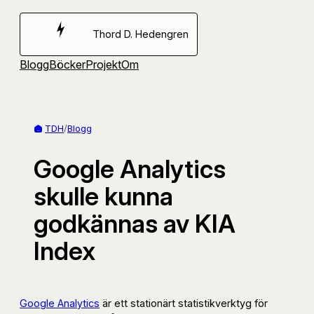
Hoppa
till
Thord D. Hedengren
innehåll
Blogg
Böcker
Projekt
Om
TDH
/
Blogg
Google Analytics
skulle kunna
godkännas av KIA
Index
Google Analytics
är ett stationärt statistikverktyg för