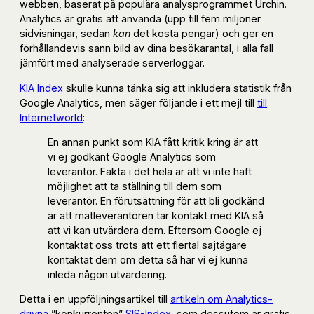
webben, baserat på populära analysprogrammet Urchin.
Analytics är gratis att använda (upp till fem miljoner
sidvisningar, sedan
kan
det kosta pengar) och ger en
förhållandevis sann bild av dina besökarantal, i alla fall
jämfört med analyserade serverloggar.
KIA Index
skulle kunna tänka sig att inkludera statistik från
Google Analytics, men säger följande i ett mejl till
till
Internetworld
:
En annan punkt som KIA fått kritik kring är att
vi ej godkänt Google Analytics som
leverantör. Fakta i det hela är att vi inte haft
möjlighet att ta ställning till dem som
leverantör. En förutsättning för att bli godkänd
är att mätleverantören tar kontakt med KIA så
att vi kan utvärdera dem. Eftersom Google ej
kontaktat oss trots att ett flertal sajtägare
kontaktat dem om detta så har vi ej kunna
inleda någon utvärdering.
Detta i en uppföljningsartikel till
artikeln om Analytics-
drivna
”konkurrenten”
SIS-Index
, som dessutom är gratis