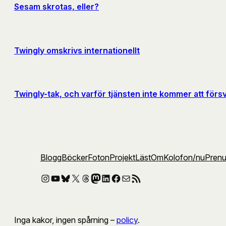
Sesam skrotas, eller?
Twingly omskrivs internationellt
Twingly-tak, och varför tjänsten inte kommer att förs
Blogg
Böcker
Foton
Projekt
Läst
Om
Kolofon
/nu
Pren
Instagram
YouTube
Bluesky
X
Threads
Mastodon
LinkedIn
Facebook
E-post
RSS-flöde
Inga kakor, ingen spårning –
policy
.