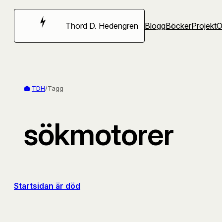
Hoppa
till
Thord D. Hedengren
Blogg
Böcker
Projekt
innehåll
TDH
/
Tagg
sökmotorer
Startsidan är död