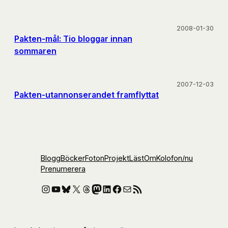
2008-01-30
Pakten-mål: Tio bloggar innan
sommaren
2007-12-03
Pakten-utannonserandet framflyttat
Blogg
Böcker
Foton
Projekt
Läst
Om
Kolofon
/nu
Prenumerera
Instagram
YouTube
Bluesky
X
Threads
Mastodon
LinkedIn
Facebook
E-post
RSS-flöde