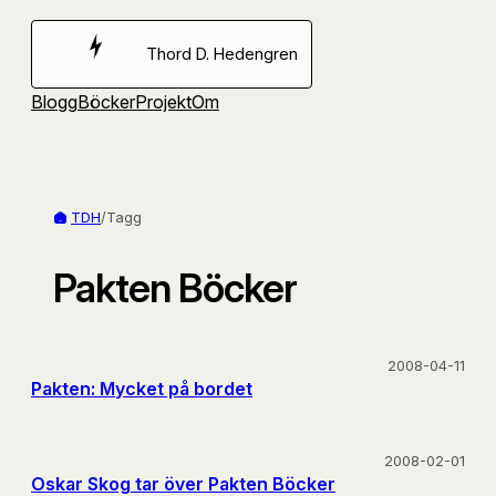
Hoppa
till
Thord D. Hedengren
innehåll
Blogg
Böcker
Projekt
Om
TDH
/
Tagg
Pakten Böcker
2008-04-11
Pakten: Mycket på bordet
2008-02-01
Oskar Skog tar över Pakten Böcker