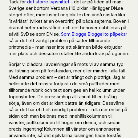
Tack för
det större typsnittet
– det är på tiden att man i
Sverige ser bortom Verdana i 10 pixlar. Här ligger DN.se
steget efter, men lustigt nog blir texten ändå nästan lika
”svårläst” (vilket är en överdrift) på båda sajterna. Boven i
dramat heter radavstånd, och det behöver dubbleras på
såväl SvD.se som DN.se.
Som Blogge Bloggelito påpekar
så är det ett vanligt problem på sajter tillhörande
printmedia – man inser inte att skärmen både erbjuder
mer plats och dessutom ställer lite andra krav på ögonen.
Börjar vi bläddra i avdelningar så möts vi av samma typ
av listning som på förstasidan, mer eller mindre i alla fall.
Med samma problem – det är trångt och plottrigt. Jag är
heller inte det minsta förtjust i de små puffbilder med
tillhörande rubrik och text som ges en hel kolumn under
toppnyheten. De pressar ihop allt annat till en bråkig
sörja, även om det är klart bättre än tidigare. Dessvärre
så är det här ett helt onödigt problem – rulla ner en bit på
sidan och man belönas med innehållskolumnen till
vänster, puffkolumnen till höger om denna, och sedan
precis ingenting! Kolumnen till vänster om annonserna
används inte, så det självfallna lösningen hade förstås