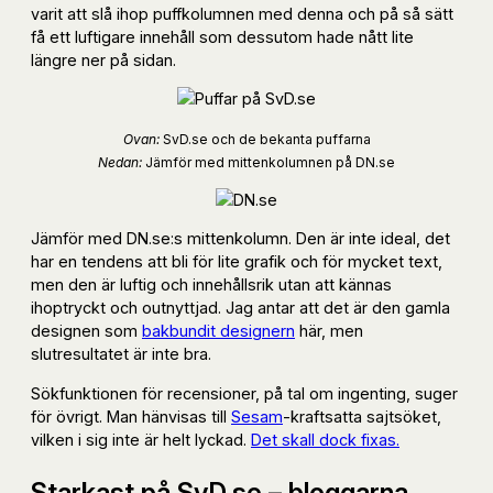
varit att slå ihop puffkolumnen med denna och på så sätt
få ett luftigare innehåll som dessutom hade nått lite
längre ner på sidan.
Ovan:
SvD.se och de bekanta puffarna
Nedan:
Jämför med mittenkolumnen på DN.se
Jämför med DN.se:s mittenkolumn. Den är inte ideal, det
har en tendens att bli för lite grafik och för mycket text,
men den är luftig och innehållsrik utan att kännas
ihoptryckt och outnyttjad. Jag antar att det är den gamla
designen som
bakbundit designern
här, men
slutresultatet är inte bra.
Sökfunktionen för recensioner, på tal om ingenting, suger
för övrigt. Man hänvisas till
Sesam
-kraftsatta sajtsöket,
vilken i sig inte är helt lyckad.
Det skall dock fixas.
Starkast på SvD.se – bloggarna