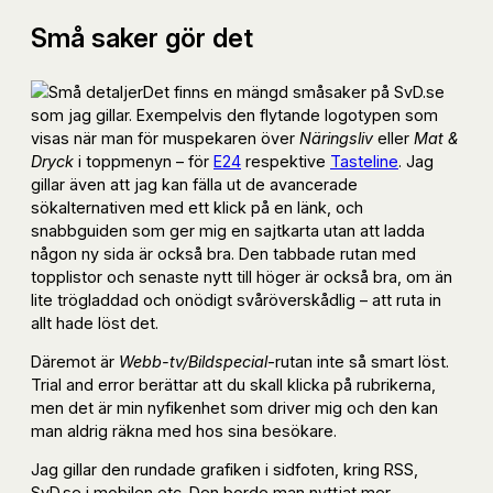
Små saker gör det
Det finns en mängd småsaker på SvD.se
som jag gillar. Exempelvis den flytande logotypen som
visas när man för muspekaren över
Näringsliv
eller
Mat &
Dryck
i toppmenyn – för
E24
respektive
Tasteline
. Jag
gillar även att jag kan fälla ut de avancerade
sökalternativen med ett klick på en länk, och
snabbguiden som ger mig en sajtkarta utan att ladda
någon ny sida är också bra. Den tabbade rutan med
topplistor och senaste nytt till höger är också bra, om än
lite trögladdad och onödigt svåröverskådlig – att ruta in
allt hade löst det.
Däremot är
Webb-tv/Bildspecial
-rutan inte så smart löst.
Trial and error berättar att du skall klicka på rubrikerna,
men det är min nyfikenhet som driver mig och den kan
man aldrig räkna med hos sina besökare.
Jag gillar den rundade grafiken i sidfoten, kring RSS,
SvD.se i mobilen etc. Den borde man nyttjat mer,