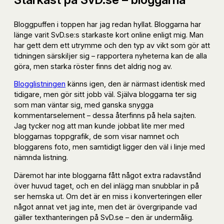
Bloggpuffen i toppen har jag redan hyllat. Bloggarna har
länge varit SvD.se:s starkaste kort online enligt mig. Man
har gett dem ett utrymme och den typ av vikt som gör att
tidningen särskiljer sig – rapportera nyheterna kan de alla
göra, men starka röster finns det aldrig nog av.
Blogglistningen
känns igen, den är närmast identisk med
tidigare, men gör sitt jobb väl. Själva bloggarna ter sig
som man väntar sig, med ganska snygga
kommentarselement – dessa återfinns på hela sajten.
Jag tycker nog att man kunde jobbat lite mer med
bloggarnas toppgrafik, de som visar namnet och
bloggarens foto, men samtidigt ligger den väl i linje med
nämnda listning.
Däremot har inte bloggarna fått något extra radavstånd
över huvud taget, och en del inlägg man snubblar in på
ser hemska ut. Om det är en miss i konverteringen eller
något annat vet jag inte, men det är övergripande vad
gäller texthanteringen på SvD.se – den är undermålig.