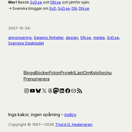
Mer!
Besök
SvD.se
och
DN.se
och jämför själv.
→ Svenska bloggar om
SvD
,
SvD.se
,
DN
,
DN.se
2007-10-24
/
annonsering
, 
Dagens Nyheter
, 
design
, 
DN.se
, 
media
, 
SvD.se
, 
Svenska Dagbladet
Blogg
Böcker
Foton
Projekt
Läst
Om
Kolofon
/nu
Prenumerera
Instagram
YouTube
Bluesky
X
Threads
Mastodon
LinkedIn
Facebook
E-post
RSS-flöde
Inga kakor, ingen spårning –
policy
.
Copyright © 1997—2026
Thord D. Hedengren