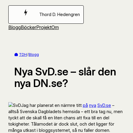
Hoppa
till
Thord D. Hedengren
innehåll
Blogg
Böcker
Projekt
Om
TDH
/
Blogg
Nya SvD.se – slår den
nya DN.se?
Jag har planerat en närmre titt
på
nya
SvD.se
–
alltså Svenska Dagbladets hemsida – ett bra tag nu, men
tyckt att de skall få en liten chans att fixa till en del
tokigheter. Tålamodet är dock slut, och det ligger för
många utkast i bloggsystemet, så nu faller domen.