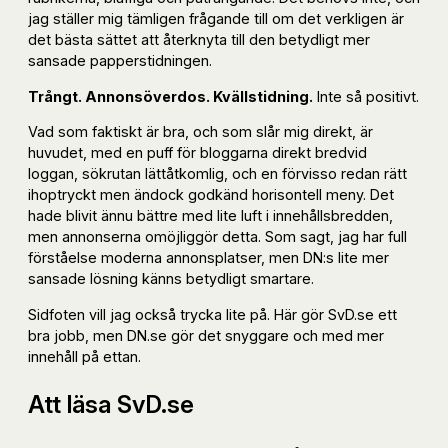
jag ställer mig tämligen frågande till om det verkligen är
det bästa sättet att återknyta till den betydligt mer
sansade papperstidningen.
Trångt. Annonsöverdos. Kvällstidning.
Inte så positivt.
Vad som faktiskt är bra, och som slår mig direkt, är
huvudet, med en puff för bloggarna direkt bredvid
loggan, sökrutan lättåtkomlig, och en förvisso redan rätt
ihoptryckt men ändock godkänd horisontell meny. Det
hade blivit ännu bättre med lite luft i innehållsbredden,
men annonserna omöjliggör detta. Som sagt, jag har full
förståelse moderna annonsplatser, men DN:s lite mer
sansade lösning känns betydligt smartare.
Sidfoten vill jag också trycka lite på. Här gör SvD.se ett
bra jobb, men DN.se gör det snyggare och med mer
innehåll på ettan.
Att läsa SvD.se