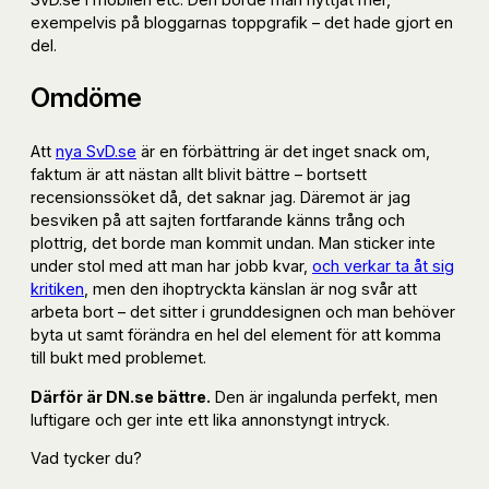
exempelvis på bloggarnas toppgrafik – det hade gjort en
del.
Omdöme
Att
nya SvD.se
är en förbättring är det inget snack om,
faktum är att nästan allt blivit bättre – bortsett
recensionssöket då, det saknar jag. Däremot är jag
besviken på att sajten fortfarande känns trång och
plottrig, det borde man kommit undan. Man sticker inte
under stol med att man har jobb kvar,
och verkar ta åt sig
kritiken
, men den ihoptryckta känslan är nog svår att
arbeta bort – det sitter i grunddesignen och man behöver
byta ut samt förändra en hel del element för att komma
till bukt med problemet.
Därför är DN.se bättre.
Den är ingalunda perfekt, men
luftigare och ger inte ett lika annonstyngt intryck.
Vad tycker du?