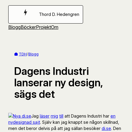
Hoppa
till
Thord D. Hedengren
innehåll
Blogg
Böcker
Projekt
Om
TDH
/
Blogg
Dagens Industri
lanserar ny design,
sägs det
Jag
läser
mig
till
att Dagens Industri har
en
nydesignad sajt
. Själv kan jag knappt se någon skillnad,
men det beror delvis på att jag sällan besöker
di.se
. Den