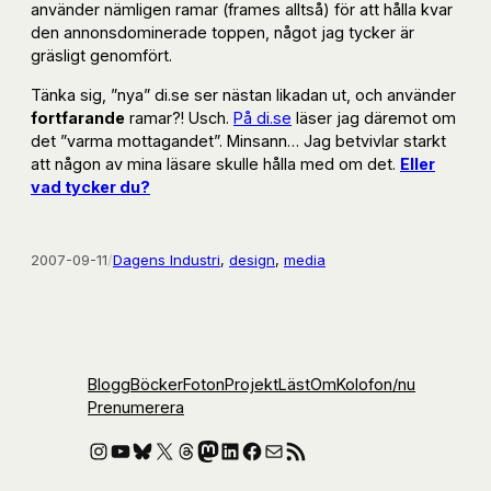
använder nämligen ramar (frames alltså) för att hålla kvar
den annonsdominerade toppen, något jag tycker är
gräsligt genomfört.
Tänka sig, ”nya” di.se ser nästan likadan ut, och använder
fortfarande
ramar?! Usch.
På di.se
läser jag däremot om
det ”varma mottagandet”. Minsann… Jag betvivlar starkt
att någon av mina läsare skulle hålla med om det.
Eller
vad tycker du?
2007-09-11
/
Dagens Industri
, 
design
, 
media
Blogg
Böcker
Foton
Projekt
Läst
Om
Kolofon
/nu
Prenumerera
Instagram
YouTube
Bluesky
X
Threads
Mastodon
LinkedIn
Facebook
E-post
RSS-flöde