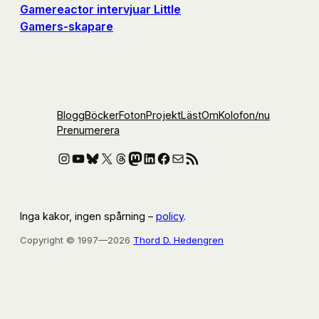
Gamereactor intervjuar Little
Gamers-skapare
Blogg
Böcker
Foton
Projekt
Läst
Om
Kolofon
/nu
Prenumerera
Instagram
YouTube
Bluesky
X
Threads
Mastodon
LinkedIn
Facebook
E-post
RSS-flöde
Inga kakor, ingen spårning –
policy
.
Copyright © 1997—2026
Thord D. Hedengren