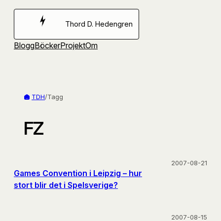
Hoppa
till
Thord D. Hedengren
innehåll
Blogg
Böcker
Projekt
Om
TDH
/
Tagg
FZ
2007-08-21
Games Convention i Leipzig – hur
stort blir det i Spelsverige?
2007-08-15