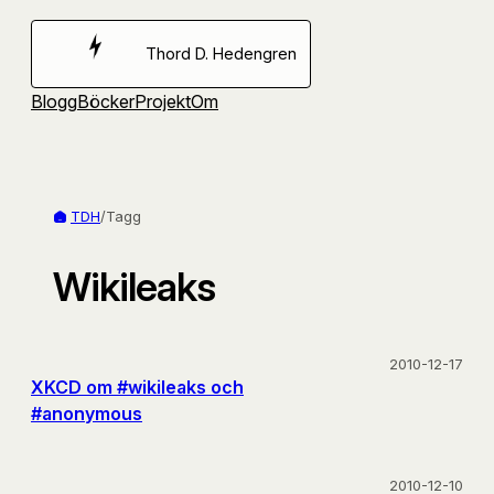
Hoppa
till
Thord D. Hedengren
innehåll
Blogg
Böcker
Projekt
Om
TDH
/
Tagg
Wikileaks
2010-12-17
XKCD om #wikileaks och
#anonymous
2010-12-10