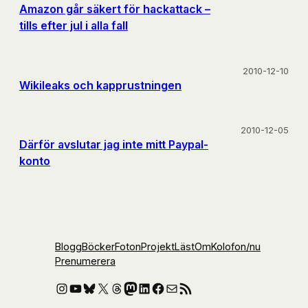
Amazon går säkert för hackattack –
tills efter jul i alla fall
2010-12-10
Wikileaks och kapprustningen
2010-12-05
Därför avslutar jag inte mitt Paypal-
konto
Blogg
Böcker
Foton
Projekt
Läst
Om
Kolofon
/nu
Prenumerera
Instagram
YouTube
Bluesky
X
Threads
Mastodon
LinkedIn
Facebook
E-post
RSS-flöde