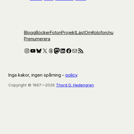
Blogg
Böcker
Foton
Projekt
Läst
Om
Kolofon
/nu
Prenumerera
Instagram
YouTube
Bluesky
X
Threads
Mastodon
LinkedIn
Facebook
E-post
RSS-flöde
Inga kakor, ingen spårning –
policy
.
Copyright © 1997—2026
Thord D. Hedengren