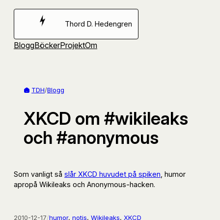
Hoppa
till
Thord D. Hedengren
innehåll
Blogg
Böcker
Projekt
Om
TDH
/
Blogg
XKCD om #wikileaks
och #anonymous
Som vanligt så
slår XKCD huvudet på spiken
, humor
apropå Wikileaks och Anonymous-hacken.
2010-12-17
/
humor
, 
notis
, 
Wikileaks
, 
XKCD