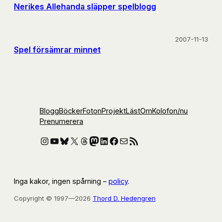
Nerikes Allehanda släpper spelblogg
2007-11-13
Spel försämrar minnet
Blogg
Böcker
Foton
Projekt
Läst
Om
Kolofon
/nu
Prenumerera
Instagram
YouTube
Bluesky
X
Threads
Mastodon
LinkedIn
Facebook
E-post
RSS-flöde
Inga kakor, ingen spårning –
policy
.
Copyright © 1997—2026
Thord D. Hedengren