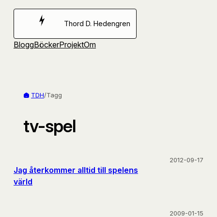
Hoppa
till
Thord D. Hedengren
innehåll
Blogg
Böcker
Projekt
Om
TDH
/
Tagg
tv-spel
2012-09-17
Jag återkommer alltid till spelens
värld
2009-01-15