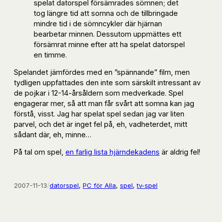
spelat datorspel försämrades sömnen; det
tog längre tid att somna och de tillbringade
mindre tid i de sömncykler där hjärnan
bearbetar minnen. Dessutom uppmättes ett
försämrat minne efter att ha spelat datorspel
en timme.
Spelandet jämfördes med en ”spännande” film, men
tydligen uppfattades den inte som särskilt intressant av
de pojkar i 12-14-årsåldern som medverkade. Spel
engagerar mer, så att man får svårt att somna kan jag
förstå, visst. Jag har spelat spel sedan jag var liten
parvel, och det är inget fel på, eh, vadheterdet, mitt
sådant där, eh, minne…
På tal om spel,
en farlig lista hjärndekadens
är aldrig fel!
2007-11-13
/
datorspel
, 
PC för Alla
, 
spel
, 
tv-spel