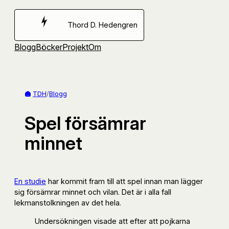
Hoppa
till
Thord D. Hedengren
innehåll
Blogg
Böcker
Projekt
Om
TDH
/
Blogg
Spel försämrar
minnet
En studie
har kommit fram till att spel innan man lägger
sig försämrar minnet och vilan. Det är i alla fall
lekmanstolkningen av det hela.
Undersökningen visade att efter att pojkarna