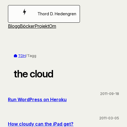
Hoppa
till
Thord D. Hedengren
innehåll
Blogg
Böcker
Projekt
Om
TDH
/
Tagg
the cloud
2011-09-18
Run WordPress on Heroku
2011-03-05
How cloudy can the iPad get?