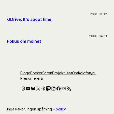
2010-01-12
GDrive: It's about time
2008-04-11
Fokus om molnet
Blogg
Böcker
Foton
Projekt
Läst
Om
Kolofon
/nu
Prenumerera
Instagram
YouTube
Bluesky
X
Threads
Mastodon
LinkedIn
Facebook
E-post
RSS-flöde
Inga kakor, ingen spårning –
policy
.