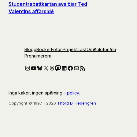
Studentrabattkartan avslöjar Ted
Valentins affärsidé
Blogg
Böcker
Foton
Projekt
Läst
Om
Kolofon
/nu
Prenumerera
Instagram
YouTube
Bluesky
X
Threads
Mastodon
LinkedIn
Facebook
E-post
RSS-flöde
Inga kakor, ingen spårning –
policy
.
Copyright © 1997—2026
Thord D. Hedengren