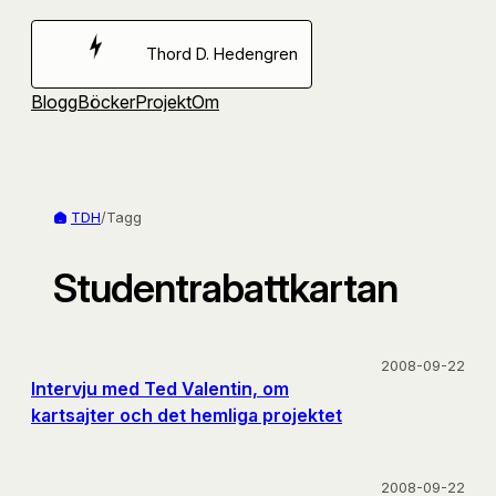
Hoppa
till
Thord D. Hedengren
innehåll
Blogg
Böcker
Projekt
Om
TDH
/
Tagg
Studentrabattkartan
2008-09-22
Intervju med Ted Valentin, om
kartsajter och det hemliga projektet
2008-09-22