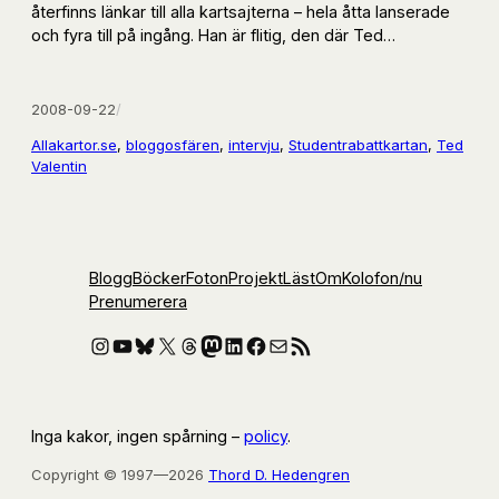
återfinns länkar till alla kartsajterna – hela åtta lanserade
och fyra till på ingång. Han är flitig, den där Ted…
2008-09-22
/
Allakartor.se
, 
bloggosfären
, 
intervju
, 
Studentrabattkartan
, 
Ted
Valentin
Blogg
Böcker
Foton
Projekt
Läst
Om
Kolofon
/nu
Prenumerera
Instagram
YouTube
Bluesky
X
Threads
Mastodon
LinkedIn
Facebook
E-post
RSS-flöde
Inga kakor, ingen spårning –
policy
.
Copyright © 1997—2026
Thord D. Hedengren