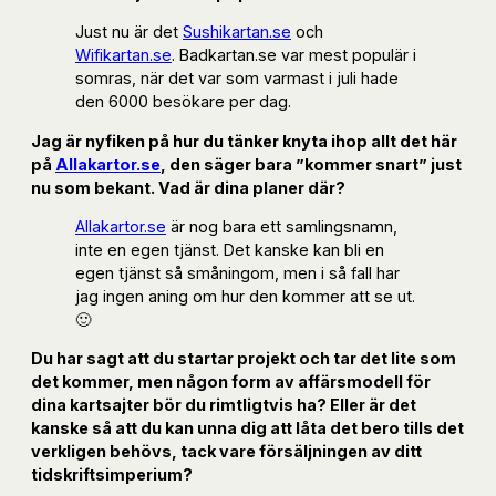
Just nu är det
Sushikartan.se
och
Wifikartan.se
. Badkartan.se var mest populär i
somras, när det var som varmast i juli hade
den 6000 besökare per dag.
Jag är nyfiken på hur du tänker knyta ihop allt det här
på
Allakartor.se
, den säger bara ”kommer snart” just
nu som bekant. Vad är dina planer där?
Allakartor.se
är nog bara ett samlingsnamn,
inte en egen tjänst. Det kanske kan bli en
egen tjänst så småningom, men i så fall har
jag ingen aning om hur den kommer att se ut.
🙂
Du har sagt att du startar projekt och tar det lite som
det kommer, men någon form av affärsmodell för
dina kartsajter bör du rimtligtvis ha? Eller är det
kanske så att du kan unna dig att låta det bero tills det
verkligen behövs, tack vare försäljningen av ditt
tidskriftsimperium?