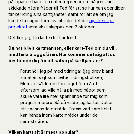
på löpande band, en nätentreprenör om någon. Jag
skickade några frågor till Ted för att se hur han egentligen
tänker kring sina karttjänster, samt för att se om jag
kunde få någon form av inblick i det där
nya hemliga
projektet
som skall släppas den 2 oktober.
Det fick jag. Du läste det här först…
Du har blivit kartmannen, eller kart-Ted om du vill,
med hela bloggsfären. Hur kommer det sig att du
bestämde dig för att satsa på karttjänster?
Förut höll jag på med tidningar (jag drev bland
annat en sajt som hette Tidningsbutiken).
Men jag sålde det företaget förra året,
eftersom jag ville hålla på med något som
skulle vara lite mer spännande för mig som
programmerare. Så då valde jag kartor. Det är
ett spännande område. Precis vad som helst
kan hända inom kartområdet under de
närmsta åren.
Vilken kartsajt är mest populär?