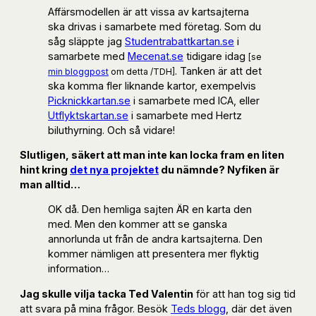
Affärsmodellen är att vissa av kartsajterna
ska drivas i samarbete med företag. Som du
såg släppte jag
Studentrabattkartan.se
i
samarbete med
Mecenat.se
tidigare idag
[se
. Tanken är att det
min bloggpost
om detta /TDH]
ska komma fler liknande kartor, exempelvis
Picknickkartan.se
i samarbete med ICA, eller
Utflyktskartan.se
i samarbete med Hertz
biluthyrning. Och så vidare!
Slutligen, säkert att man inte kan locka fram en liten
hint kring
det nya projektet
du nämnde? Nyfiken är
man alltid…
OK då. Den hemliga sajten ÄR en karta den
med. Men den kommer att se ganska
annorlunda ut från de andra kartsajterna. Den
kommer nämligen att presentera mer flyktig
information…
Jag skulle vilja tacka Ted Valentin
för att han tog sig tid
att svara på mina frågor. Besök
Teds blogg
, där det även