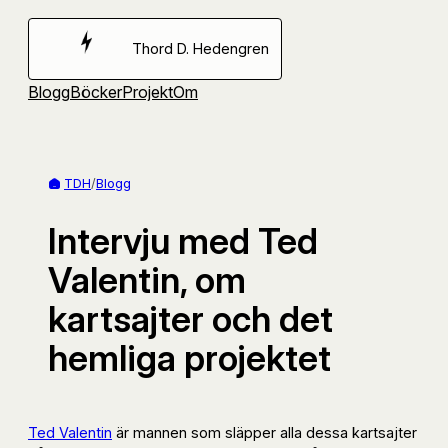
Hoppa
till
Thord D. Hedengren
innehåll
Blogg
Böcker
Projekt
Om
TDH
/
Blogg
Intervju med Ted
Valentin, om
kartsajter och det
hemliga projektet
Ted Valentin
är mannen som släpper alla dessa kartsajter