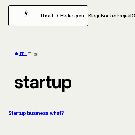
Hoppa
till
Thord D. Hedengren
Blogg
Böcker
Projekt
innehåll
TDH
/
Tagg
startup
Startup business what?