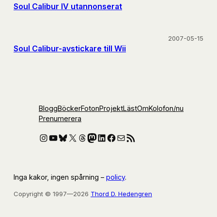
Soul Calibur IV utannonserat
2007-05-15
Soul Calibur-avstickare till Wii
Blogg
Böcker
Foton
Projekt
Läst
Om
Kolofon
/nu
Prenumerera
Instagram
YouTube
Bluesky
X
Threads
Mastodon
LinkedIn
Facebook
E-post
RSS-flöde
Inga kakor, ingen spårning –
policy
.
Copyright © 1997—2026
Thord D. Hedengren