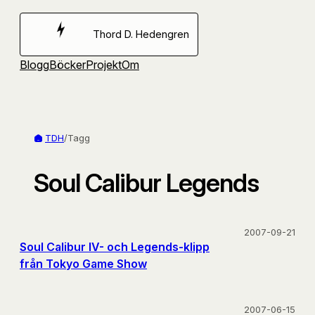
Hoppa
till
Thord D. Hedengren
innehåll
Blogg
Böcker
Projekt
Om
TDH
/
Tagg
Soul Calibur Legends
2007-09-21
Soul Calibur IV- och Legends-klipp
från Tokyo Game Show
2007-06-15