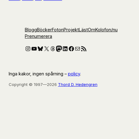
Blogg
Böcker
Foton
Projekt
Läst
Om
Kolofon
/nu
Prenumerera
Instagram
YouTube
Bluesky
X
Threads
Mastodon
LinkedIn
Facebook
E-post
RSS-flöde
Inga kakor, ingen spårning –
policy
.
Copyright © 1997—2026
Thord D. Hedengren