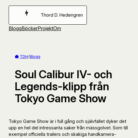
Hoppa
till
Thord D. Hedengren
innehåll
Blogg
Böcker
Projekt
Om
TDH
/
Blogg
Soul Calibur IV- och
Legends-klipp från
Tokyo Game Show
Tokyo Game Show är i full gång och självfallet dyker det
upp en hel del intressanta saker från mässgolvet. Som till
exempel officiella trailers och skakiga handkamera-