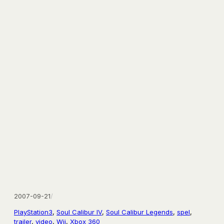
2007-09-21
/
PlayStation3
, 
Soul Calibur IV
, 
Soul Calibur Legends
, 
spel
, 
trailer
, 
video
, 
Wii
, 
Xbox 360