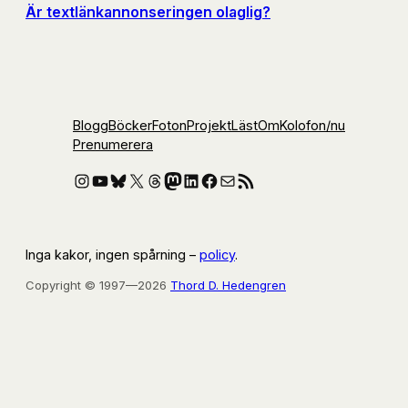
Är textlänkannonseringen olaglig?
Blogg
Böcker
Foton
Projekt
Läst
Om
Kolofon
/nu
Prenumerera
Instagram
YouTube
Bluesky
X
Threads
Mastodon
LinkedIn
Facebook
E-post
RSS-flöde
Inga kakor, ingen spårning –
policy
.
Copyright © 1997—2026
Thord D. Hedengren