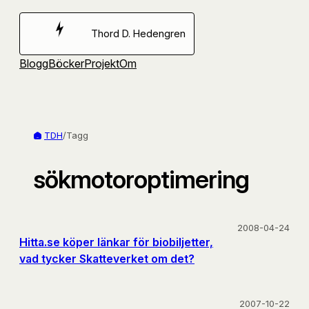
Hoppa
till
Thord D. Hedengren
innehåll
Blogg
Böcker
Projekt
Om
TDH
/
Tagg
sökmotoroptimering
2008-04-24
Hitta.se köper länkar för biobiljetter,
vad tycker Skatteverket om det?
2007-10-22