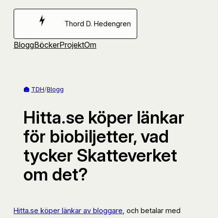
Hoppa
till
Thord D. Hedengren
innehåll
Blogg
Böcker
Projekt
Om
TDH
/
Blogg
Hitta.se köper länkar
för biobiljetter, vad
tycker Skatteverket
om det?
Hitta.se köper länkar av bloggare
, och betalar med