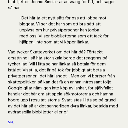
biobiljetter. Jennie Sinclair är ansvarig för PR, och säger
så här:
-Det här är ett nytt sätt för oss att jobba mot
bloggar. Vi ser det här som ett bra sätt att
upplysa om hur privatpersoner kan jobba
med oss. Vi ser biobiljetterna som ett tack för
hjälpen, inte som att vi köper länkar.
Vad tycker Skatteverket om det här då? Förtäckt
ersättning i så här stor skala borde det reageras på,
tycker jag. Vill Hitta.se har länkar så betala för dem
istället. Visst ja, det är på tok för jobbigt att betala
privatpersoner i det här landet… Men om vi bortser från
skattepolitiken så kan det få en annan intressant följd:
Google gillar nämligen inte köp av länkar, för självfallet
handlar det här om att spela sökmotorerna och hamna
högre upp i resultatlistorna. Svartlistas Hitta.se på grund
av det här så är det sannerligen dyra länkar, betalda med
avdragsgilla biobiljetter eller ej!
Via.