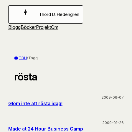
Hoppa
till
Thord D. Hedengren
innehåll
Blogg
Böcker
Projekt
Om
TDH
/
Tagg
rösta
2009-06-07
Glöm inte att rösta idag!
2009-01-26
Made at 24 Hour Business Camp –