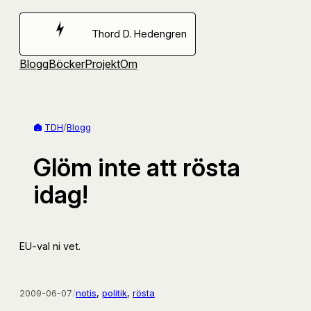
Hoppa
till
Thord D. Hedengren
innehåll
Blogg
Böcker
Projekt
Om
TDH
/
Blogg
Glöm inte att rösta
idag!
EU-val ni vet.
2009-06-07
/
notis
, 
politik
, 
rösta