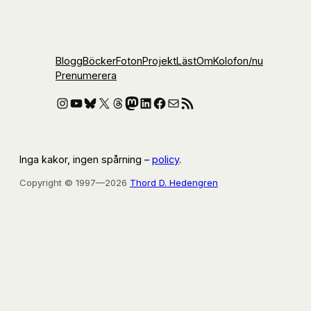
Blogg
Böcker
Foton
Projekt
Läst
Om
Kolofon
/nu
Prenumerera
Instagram
YouTube
Bluesky
X
Threads
Mastodon
LinkedIn
Facebook
E-post
RSS-flöde
Inga kakor, ingen spårning –
policy
.
Copyright © 1997—2026
Thord D. Hedengren