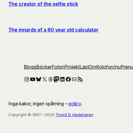
The creator of the selfie stick
The innards of a 60 year old calculator
Blogg
Böcker
Foton
Projekt
Läst
Om
Kolofon
/nu
Pren
Instagram
YouTube
Bluesky
X
Threads
Mastodon
LinkedIn
Facebook
E-post
RSS-flöde
Inga kakor, ingen spårning –
policy
.
Copyright © 1997—2026
Thord D. Hedengren