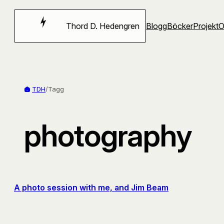
Hoppa
till
Thord D. Hedengren
Blogg
Böcker
Projekt
innehåll
TDH
/
Tagg
photography
A photo session with me, and Jim Beam