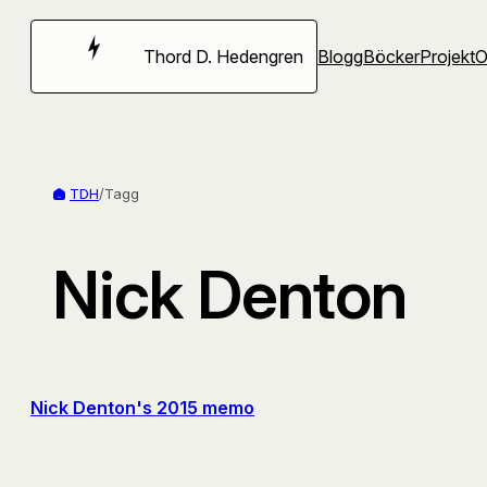
Hoppa
till
Thord D. Hedengren
Blogg
Böcker
Projekt
innehåll
TDH
/
Tagg
Nick Denton
Nick Denton's 2015 memo