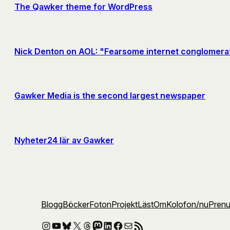
The Qawker theme for WordPress
Nick Denton on AOL: "Fearsome internet conglomerat
Gawker Media is the second largest newspaper
Nyheter24 lär av Gawker
Blogg
Böcker
Foton
Projekt
Läst
Om
Kolofon
/nu
Pren
Instagram
YouTube
Bluesky
X
Threads
Mastodon
LinkedIn
Facebook
E-post
RSS-flöde