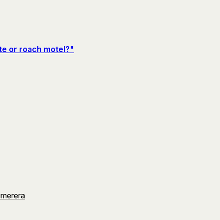
e or roach motel?"
umerera