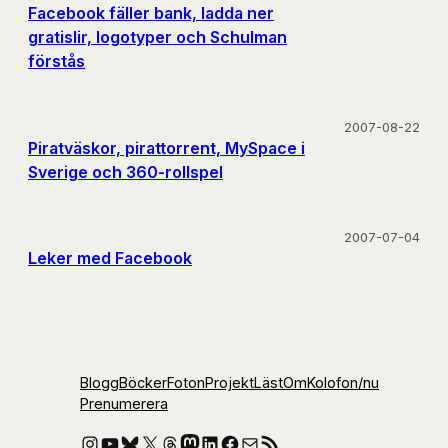
Facebook fäller bank, ladda ner
gratislir, logotyper och Schulman
förstås
2007-08-22
Piratväskor, pirattorrent, MySpace i
Sverige och 360-rollspel
2007-07-04
Leker med Facebook
Blogg
Böcker
Foton
Projekt
Läst
Om
Kolofon
/nu
Prenumerera
Instagram
YouTube
Bluesky
X
Threads
Mastodon
LinkedIn
Facebook
E-post
RSS-flöde