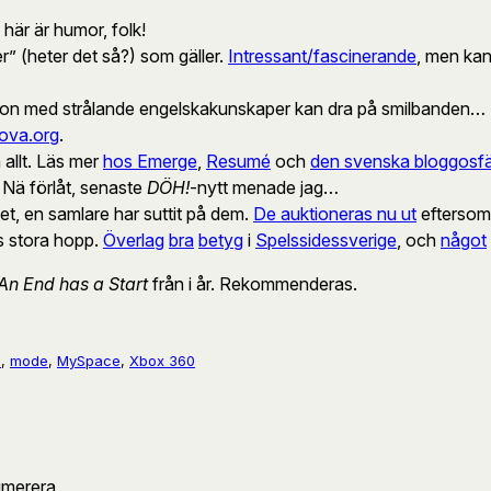
här är humor, folk!
er” (heter det så?) som gäller.
Intressant/fascinerande
, men kan
gon med strålande engelskakunskaper kan dra på smilbanden… 
ova.org
.
 allt. Läs mer
hos Emerge
,
Resumé
och
den svenska bloggosf
. Nä förlåt, senaste
DÖH!
-nytt menade jag…
alet, en samlare har suttit på dem.
De auktioneras nu ut
eftersom d
s stora hopp.
Överlag
bra
betyg
i
Spelssidessverige
, och
något
An End has a Start
från i år. Rekommenderas.
)
, 
mode
, 
MySpace
, 
Xbox 360
umerera