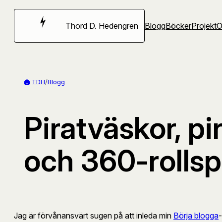
Hoppa
till
Thord D. Hedengren
Blogg
Böcker
Projekt
innehåll
TDH
/
Blogg
Piratväskor, p
och 360-rollsp
Jag är förvånansvärt sugen på att inleda min
Börja blogga