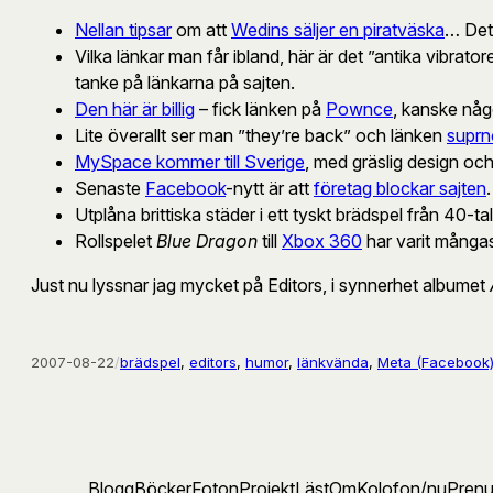
Nellan tipsar
om att
Wedins säljer en piratväska
… Det 
Vilka länkar man får ibland, här är det ”antika vibrator
tanke på länkarna på sajten.
Den här är billig
– fick länken på
Pownce
, kanske nå
Lite överallt ser man ”they’re back” och länken
suprn
MySpace kommer till Sverige
, med gräslig design och
Senaste
Facebook
-nytt är att
företag blockar sajten
Utplåna brittiska städer i ett tyskt brädspel från 40-t
Rollspelet
Blue Dragon
till
Xbox 360
har varit många
Just nu lyssnar jag mycket på Editors, i synnerhet albumet
2007-08-22
/
brädspel
, 
editors
, 
humor
, 
länkvända
, 
Meta (Facebook
Blogg
Böcker
Foton
Projekt
Läst
Om
Kolofon
/nu
Pren