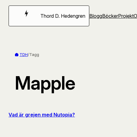
Hoppa
till
Thord D. Hedengren
Blogg
Böcker
Projekt
innehåll
TDH
/
Tagg
Mapple
Vad är grejen med Nutopia?