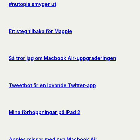
#nutopia smyger ut
Ett steg tilbaka för Mapple
Så tror jag om Macbook Air-uppgraderingen
Tweetbot är en lovande Twitter-app
Mina förhoppningar på iPad 2
Apples missar med nya Macbook Air