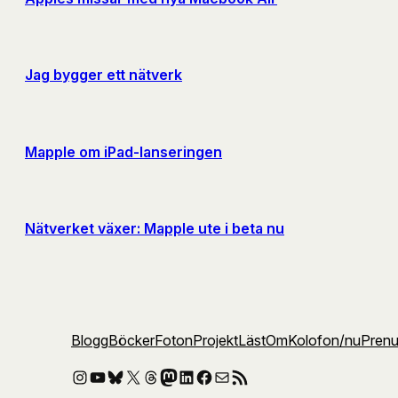
Jag bygger ett nätverk
Mapple om iPad-lanseringen
Nätverket växer: Mapple ute i beta nu
Blogg
Böcker
Foton
Projekt
Läst
Om
Kolofon
/nu
Pren
Instagram
YouTube
Bluesky
X
Threads
Mastodon
LinkedIn
Facebook
E-post
RSS-flöde