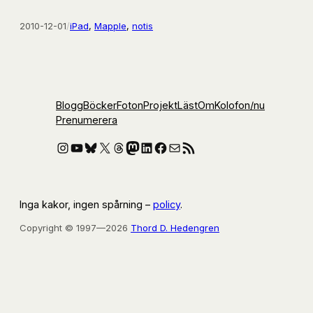
2010-12-01
/
iPad
, 
Mapple
, 
notis
Blogg
Böcker
Foton
Projekt
Läst
Om
Kolofon
/nu
Prenumerera
Instagram
YouTube
Bluesky
X
Threads
Mastodon
LinkedIn
Facebook
E-post
RSS-flöde
Inga kakor, ingen spårning –
policy
.
Copyright © 1997—2026
Thord D. Hedengren