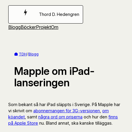
Hoppa
till
Thord D. Hedengren
innehåll
Blogg
Böcker
Projekt
Om
TDH
/
Blogg
Mapple om iPad-
lanseringen
Som bekant så har iPad släppts i Sverige. På Mapple har
vi skrivit om
abonnemangen för 3G-versionen
,
om
köandet
, samt
några ord om priserna
och hur den
finns
på Apple Store
nu. Bland annat, ska kanske tilläggas.